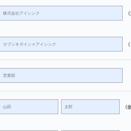
任意ですが、必要な個人情報の一部または全部を提供されな
（
応え出来ない可能性があります。
相談窓口
（
ンク
者：情報セキュリティ推進室 室長
京都港区新橋4-19-6 第二粕谷ビル
800 受付時間9:00～17:30※
年末年始、ゴールデンウィーク期間は翌営業日以降の
ただきます。
（