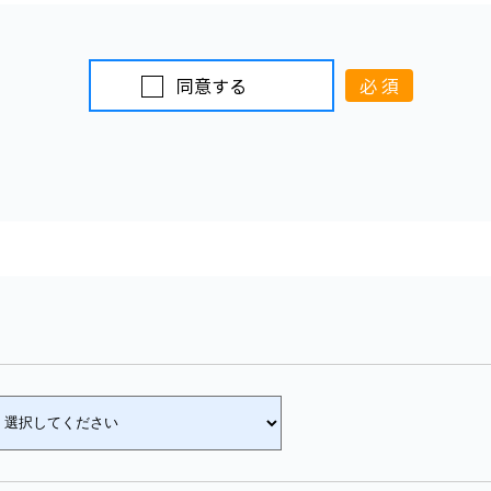
達成の範囲内で、個人情報の取扱いの全部または、一部を委
同意する
必 須
、十分な個人情報の保護水準を満たしている者を選定し、委
つ適切な監督を行います。
訂正・削除、または利用・提供の停止等について
に関して、ご本人から個人情報の開示等（利用目的の通知、
、利用の停止・消去、第三者への提供の停止及び第三者への
たときは、本人または代理人確認であることを確認した上で
きます。
じる手続きについては下記窓口にて承っています。