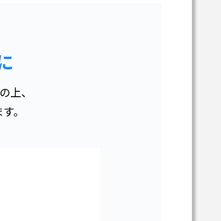
に
の上、
ます。