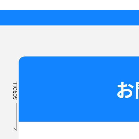
お
SCROLL