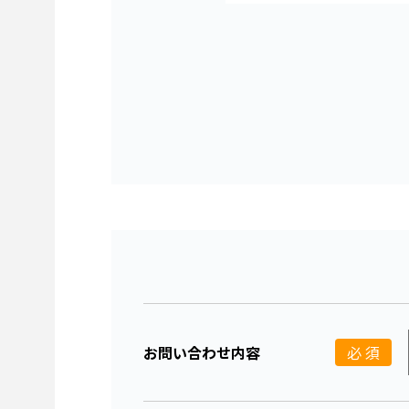
上記の利用目的の
あります。
委託にあたっては
に対する必要、か
個人情報の開示・
取得した個人情報
訂正・追加・削除
開示）を求められ
対応させていただ
開示等の求めに応
お問い合わせ内容
必 須
任意性について