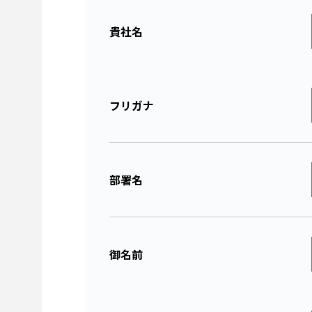
個人情報の提供は
貴社名
お問い合わせにお
個人情報苦情及び
フリガナ
株式会社アイシ
個人情報保護管理
〒105-0004 東
部署名
TEL：03-5408-5
※土日、祝祭日、
対応とさせてい
御名前